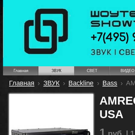
+7(495) 
Главная
ЗВУК
СВЕТ
ВИДЕО
Главная
›
ЗВУК
›
Backline
›
Bass
›
AM
AMREG
USA
1
руб.
| 