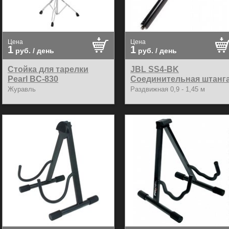
Цена
Цена
1
1
руб.
/ день
руб.
/ день
Стойка для тарелки
JBL SS4-BK
Pearl BC-830
Соединительная штанг
Журавль
Раздвижная 0,9 - 1,45 м