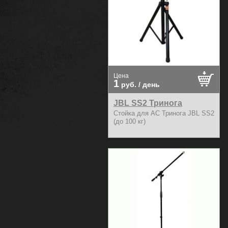
Цена
1
руб.
/ день
JBL SS2 Тринога
Стойка для АС Тринога JBL SS2
(до 100 кг)