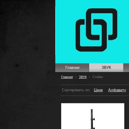
Главная
ЗВУК
Главная
›
ЗВУК
›
Стойки
Сортировать по:
Цене
Алфавиту