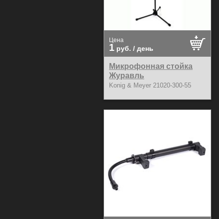
Цена
1
руб.
/ день
Микрофонная стойка
Журавль
Konig & Meyer
21020-300-55