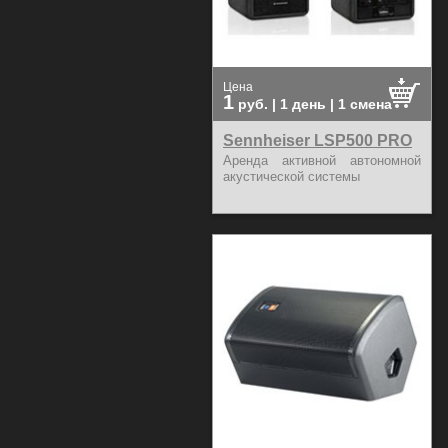
Цена
1
руб.
| 1 день | 1 смена
Sennheiser LSP500 PRO
Аренда активной автономной
акустической системы