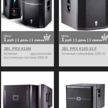
Цена
Цена
1
1
руб.
| 1 день | 1 смена
руб.
| 1 день | 1 смена
JBL PRX 615M
JBL PRX 618S-XLF
Активная двухполосная
Активный субвуффер 1000 W
акустическая система 1000 W