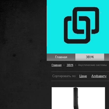
Главная
ЗВУК
Главная
›
ЗВУК
›
Акустические системы
Сортировать по:
Цене
Алфавиту