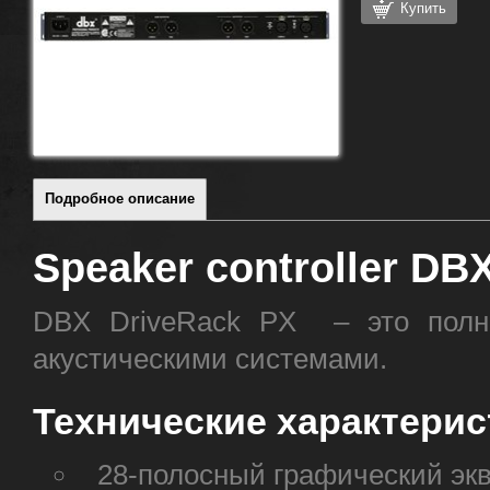
Купить
Подробное описание
Speaker controller
DBX
DBX DriveRack PX – это полна
акустическими системами.
Технические характерис
28-полосный графический эк